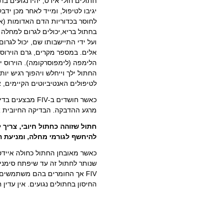
חתולים חולי אידס, יהיו נגועים ב
יגיבו לטיפול, ומייד לאחר מכן ידב
לחוסר בכדוריות הדם האדומות (אנ
בחתול בריא,יכולים לגרום למחלה
ועל ידי התיישבותו שם, יכול לגרום
אלים. במספר מקרים, גרם הוירוס
הלימפה (לימפוסרקומה). הוירוס י
החתול ילך וייחלש ויהפוך רגיש יו
לטיפולים האנטיביוטים הקיימים, 
כאשר חושדים ב-V
מרגע ההדבקה. הבדיקה החיובית א
חתול שזוהה כחתול חיובי, צריך 
להיחשף לגורמי מחלה, ומניעת ה
כאשר מאובחן החתול כחולה איידס,
שנותר לחתול זה עד שיפתח סימני כ
FIV אך החומרים בהם משתמשים
החיסון בחתולים נגועים. אין עדין