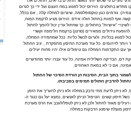
תולעי מעיים פי שלוש יותר מאשר חתולים בריאים, חתולים אלו
כ
א
קו מחדש בתולעים. הוירוס יכול לפגוע במח העצם ועל ידי כך לגרום
ב
מיה). גורמים כגון טוקסופלסמה, שיגרום למחלה קלה , אם בכלל,
ה
 קשה
ואף למוות בחתול חולה אידס. הוירוס מגיע לרקמת המוח,
כ
מ
 לשינויי "אישיות" בחתולים, כך שחתול עדין יכול להפוך לחתול
ל
 להופעת גידולים ממאירים (סרטן) ברקמת הלימפה וקשרי
כול לפגוע בכליות, ולגרום לכשל כליות. ככל שמחמירה המחלה,
תר ויותר לזיהומים. כל עוד מערכת החיסון מתפקדת , יגיב החתול
אך עם התקדמות המחלה גם טיפולים אילו יהיו פחות יעילים.
FI מבצעים בדיקת דם, הבדיקה השלילית אמינה, כל עוד עברו יותר מחודשיים
מינה, אם כי לא במאת האחוזים.
לשמור בתוך הבית, הסיבות הן הורדת הסיכוי של החתול
חתול להדביק חתולים תמימים בסביבתו.
 לא ניתן לדעת מתי נדבק במחלה ולא ניתן להעריך את הזמן
של חיסון קשים. הטיפול הניתן לאנשים, נמצא יעל גם כנגד ה-
 רעילים מאוד לחתול ולכן לא ניתן לטפל/לעכב את הרס מערכת
 חיסון מוצלח שימנע הדבקות במחלה.