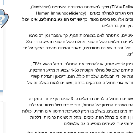
הוירוס (FIV = Feline Immunodefiency Virus) שייך למשפחת הוירוסים האיטיים (lentivirus),
מאותה משפחה אליה משתייך הוירוס הגורם למחלה באדם (Human Immunodeficiency
וירוס הפוגע בחתולים, אינו יכול
 אך ורק בחתוליים.
ב
יטיים, מתפתח לאט במערכות הגוף, כך שעובר זמן רב מרגע
ל
יים המלווים כשל חיסוני. מחלת כשל חיסוני תופיע בדרך כלל
ה
ם מ 6 שנים, לרוב יחלו זכרים שאינם מסורסים, מאחר והוירוס מועבר בעיקר על ידי
נ
ים.
כ
ע
מרגע בו החתול נדבק במחלה, לא ניתן לרפא אותו, או להכחיד את המחלה. חתול הנגוע בFIV,
ל
ה
בדומה לאנשים הנגועים ב HIV, מפתחים שלב של מחלה אקוטית כ4-6 שבועות מרגע ההדבקה,
מ
 על ידי הבעלים, שלב זה כולל: חום, דיכאון והגדלת קשרי
ל
ודש. גורי חתולים הנדבקים ברחם, עשויים למות בשלב זה של
לאחר ההחלמה מהשלב האקוטי, עשויים החתולים להיות נורמלים כ- 3 שנים ואף יותר. בזמן זה
 מערכת החיסון של החתול, תוך יצירת כשל חיסוני והגבלת
ומים נפוצים. בשלב בו הנזק למערכת החיסון אינו חריף, יכולות
ן זיהומים בחלל הפה, כיבים ומחלות נשימה כרוניות, דלקות
ל
 זיהומי עור. לעיתים מופיעים גם שלשולים.
ח